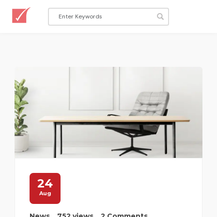
24
Aug
News
752 views
2 Comments